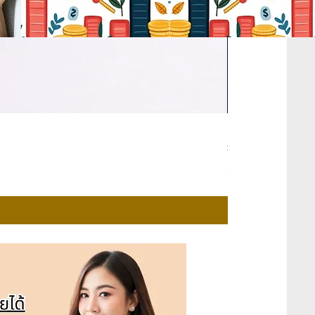
คู่มือระบบการตล
Regular Price
Sale P
THB 259.00
THB 0
Sales Tax Included