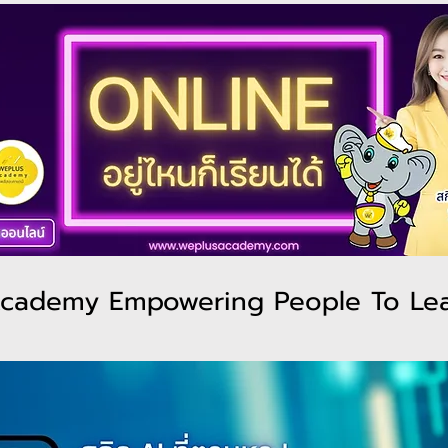
cademy Empowering People To Le