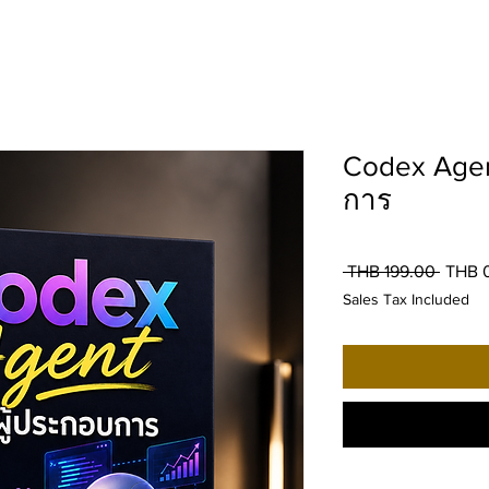
Codex Agent
การ
Regul
 THB 199.00 
THB 
Price
Sales Tax Included