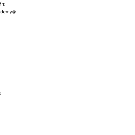
้า:
ademy@
@