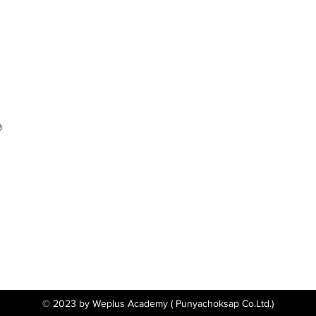
@
© 2023 by Weplus Academy ( Punyachoksap Co.Ltd.)