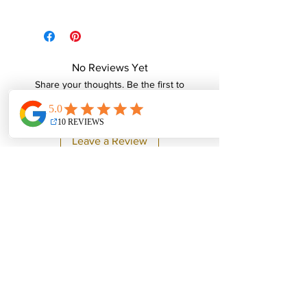
No Reviews Yet
Share your thoughts. Be the first to
leave a review.
Leave a Review
Weplus Academy by
Punyachoksap Co.,Ltd
Contact
8/22 ซอย 1
หมู่บ้านวิสต้าปาร์ค ถ.รัชดา-
รามอินทรา คันนายาว กรุงเทพฯ