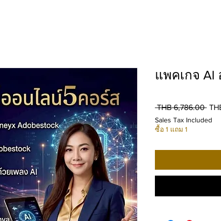
แพคเกจ AI 
Reg
 THB 6,786.00 
THB
Pric
Sales Tax Included
ซื้อ 1 แถม 1