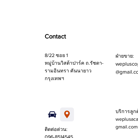
Contact
8/22 ซอย 1
ฝ่ายขาย:
หมู่บ้านวิสต้าปาร์ค ถ.รัชดา-
weplusco
รามอินทรา คันนายาว
@gmail.c
กรุงเทพฯ
บริการลูกค
weplusac
gmail.com
ติดต่อด่วน:
096-8514545