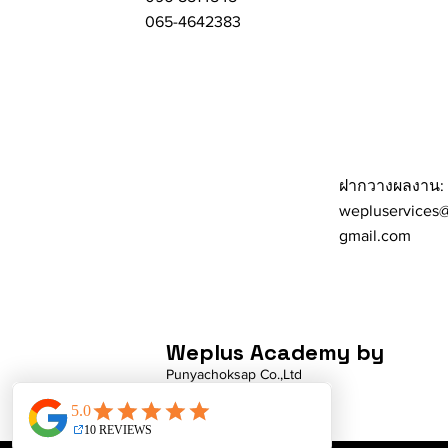
065-4642383
ฝากวางผลงาน:
wepluservices
gmail.com
Weplus Academy by
Punyachoksap Co.,Ltd