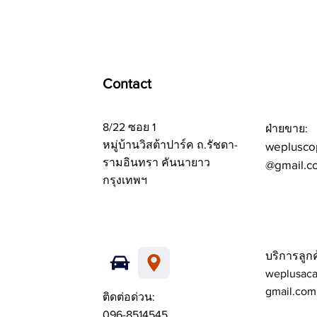
Contact
8/22 ซอย 1
ฝ่ายขาย:
หมู่บ้านวิสต้าปาร์ค ถ.รัชดา-
weplusco
รามอินทรา คันนายาว
@gmail.c
กรุงเทพฯ
บริการลูกค
weplusac
gmail.com
ติดต่อด่วน:
096-8514545