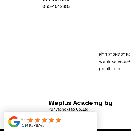
065-4642383
ฝากวางผลงาน:
wepluservices
gmail.com
Weplus Academy by
Punyachoksap Co.,Ltd