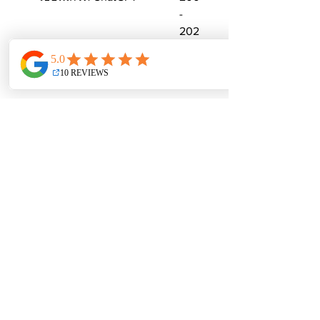
-
202
วิธีอัพเกรด SUNO
202
-
205
ข้อบ่งใช้ด้านลิขสิทธิ์:
หนังสือเล่มนี้เป็นอีบุ๊กส์ ไฟล์ PDF
สำหรับดาวน์โหลดเพื่ออ่าน หรือ
พิมพ์เพื่ออ่าน แบบ Personal Use
สิทธิการใช้งานเพื่ออ่านจำเพาะ
บุคคล ไม่สามารถแจกจ่าย
จำหน่าย หรือแก้ไขดัดแปลง
เผยแพร่สาธารณะ
ดูแพคเกจโปรโมชั่นคอร์สออนไลน์
ของทางสถาบันที่นี่