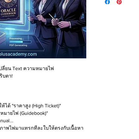
เปลี่ยน Text ความหมายไพ่
ริบตา!
้ได้ "ราคาสูง (High Ticket)"
วามหมายไพ่ (Guidebook)"
nual...
าภาพไพ่มาแทรกทีละใบให้ตรงกับเนื้อหา