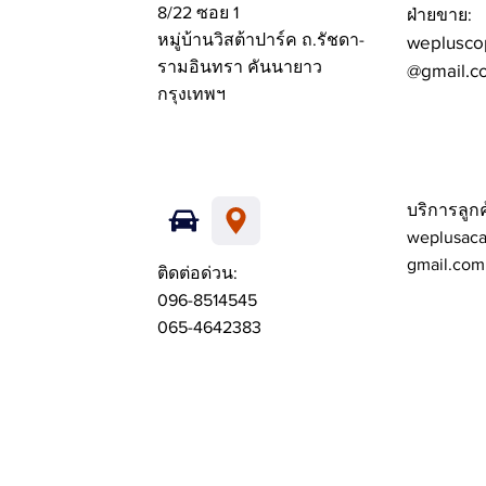
8/22 ซอย 1
ฝ่ายขาย:
หมู่บ้านวิสต้าปาร์ค ถ.รัชดา-
weplusco
รามอินทรา คันนายาว
@gmail.c
กรุงเทพฯ
บริการลูกค
weplusac
gmail.com
ติดต่อด่วน:
096-8514545
065-4642383