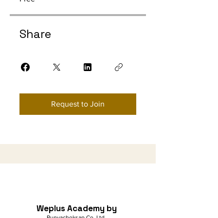
Share
Request to Join
Weplus Academy by
Punyachoksap Co.,Ltd