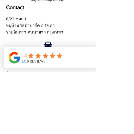
Contact
8/22 ซอย 1
หมู่บ้านวิสต้าปาร์ค ถ.รัชดา-
รามอินทรา คันนายาว กรุงเทพฯ
ฝ่ายขาย:
wepluscoporation@gmail.com
ติดต่อด่วน:
096-8514545
065-4642383
บริการลูกค้า:
weplusacademy@ gmail.com