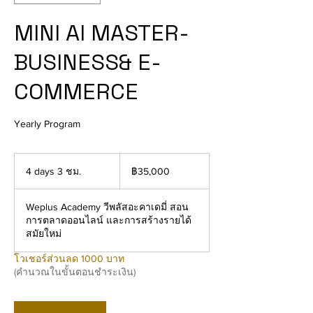
MINI AI MASTER-
BUSINESS& E-
COMMERCE
Yearly Program
35,000
บาท
4 days 3 ชม.
4
฿35,000
ไทย
d
a
Weplus Academy วีพลัสอะคาเดมี่ สอน
y
การตลาดออนไลน์ และการสร้างรายได้
s
สมัยใหม่
3
ช
โวเชอร์ส่วนลด 1000 บาท
ม
(คำนวณในขั้นตอนชำระเงิน)
.