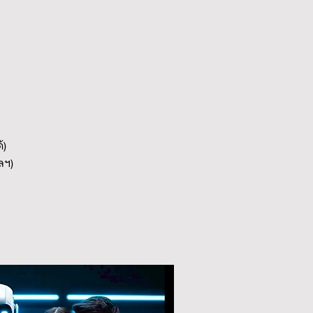
้)
ลฯ)