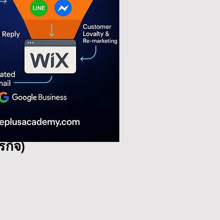
รกิจ)