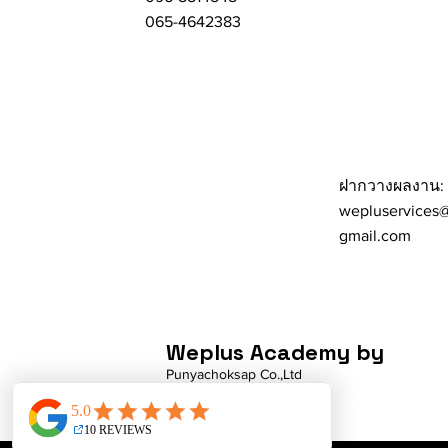
065-4642383
ฝากวางผลงาน:
wepluservices
gmail.com
Weplus Academy by
Punyachoksap Co.,Ltd