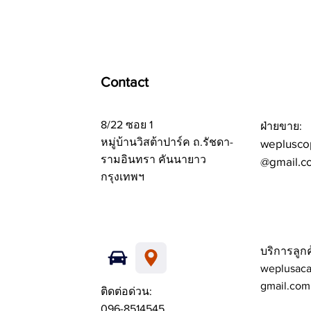
Contact
8/22 ซอย 1
ฝ่ายขาย:
หมู่บ้านวิสต้าปาร์ค ถ.รัชดา-
weplusco
รามอินทรา คันนายาว
@gmail.c
กรุงเทพฯ
บริการลูกค
weplusac
gmail.com
ติดต่อด่วน:
096-8514545