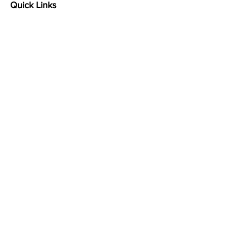
Quick Links
Terms & Conditions
Privacy Policy
Follow
ลงทะเบียน รับโปรโมชั่นพิ
เศษ และข่าวสารเทคโนโลยี
และแพลทฟอร์มโซเชียลก่อน
ใคร
Email
Subscribe
TIKTOK
Facebook
YouTube