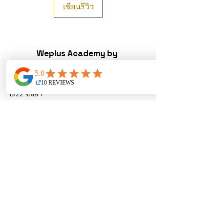
เขียนรีวิว
Weplus Academy by
Punyachoksap Co.,Ltd
Contact
8/22 ซอย 1
หมู่บ้านวิสต้าปาร์ค ถ.รัชดา-
รามอินทรา คันนายาว กรุงเทพฯ
ฝ่ายขาย:
wepluscoporation@gmail.com
ติดต่อด่วน: