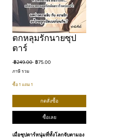
ตกหลุมรักนายซุป
ตาร์
ราคา
ราคา
 ฿249.00 
฿75.00
ปกติ
ขาย
ภาษี รวม
ลด
ซื้อ 1 แถม 1
กดสั่งซื้อ
ซื้อเลย
เมื่อซุปตาร์หนุ่มที่ทั้งโลกจับตามอง