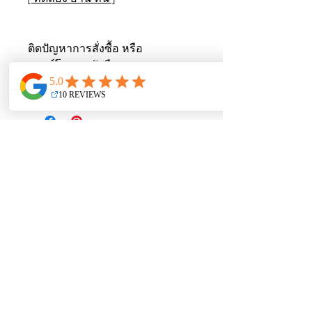
ติดปัญหาการสั่งซื้อ หรือ
ดาวน์โหลดหนังสือ
ไลน์ @weplus
ยังไม่มีรีวิว
แชร์ความคิดเห็น เริ่มต้นรีวิวเป็นคน
แรก
เขียนรีวิว
Weplus Academy by
Punyachoksap Co.,Ltd