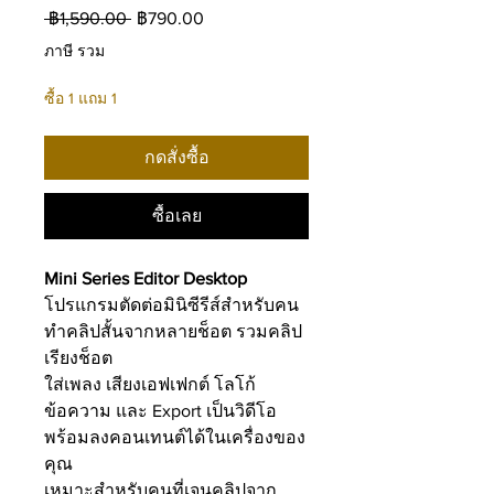
ราคา
ราคา
 ฿1,590.00 
฿790.00
ปกติ
ขาย
ภาษี รวม
ลด
ซื้อ 1 แถม 1
กดสั่งซื้อ
ซื้อเลย
Mini Series Editor Desktop
โปรแกรมตัดต่อมินิซีรีส์สำหรับคน
ทำคลิปสั้นจากหลายช็อต รวมคลิป
เรียงช็อต
ใส่เพลง เสียงเอฟเฟกต์ โลโก้
ข้อความ และ Export เป็นวิดีโอ
พร้อมลงคอนเทนต์ได้ในเครื่องของ
คุณ
เหมาะสำหรับคนที่เจนคลิปจาก