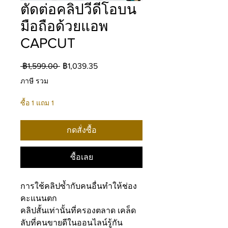
ตัดต่อคลิปวีดีโอบน
มือถือด้วยแอพ
CAPCUT
ราคา
ราคา
 ฿1,599.00 
฿1,039.35
ปกติ
ขาย
ภาษี รวม
ลด
ซื้อ 1 แถม 1
กดสั่งซื้อ
ซื้อเลย
การใช้คลิปซ้ำกับคนอื่นทำให้ช่อง
คะแนนตก
คลิปสั้นเท่านั้นที่ครองตลาด เคล็ด
ลับที่คนขายดีในออนไลน์รู้กัน