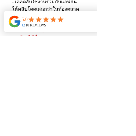
- เคล็ดลับใช้งานร่วมกับแอพอื่น
ให้คลิปโดดเด่นกว่าในท้องตลาด
สามารถสั่งซื้อ / สอบถามราย
ละเอียดได้ที่:
​Line : @weplus
​Line : @weplusacademy
ยังไม่มีรีวิว
แชร์ความคิดเห็น เริ่มต้นรีวิวเป็นคน
แรก
เขียนรีวิว