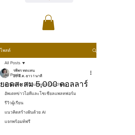
โพสต์
All Posts
รพีพร ทดแทน
All Posts
20 มี.ค.
ยาว 1 นาที
ยอดสะสม 5,000 ดอลลาร์
AI System for Business Coaching
อัพเดทข่าวไอทีและโซเชียลแพลทฟอร์ม
รีวิวผู้เรียน
แนวคิดสร้างฝันด้วย AI
แจกพร้อมท์ฟรี