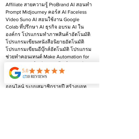
Affiliate สายความรู้ ProBrand AI สอนทำ 
Prompt Midjourney คอร์ส AI Faceless 
Video Suno AI สอนใช้งาน Google 
Colab ที่ปรึกษา AI ธุรกิจ อบรม AI ใน
องค์กร โปรแกรมทำภาพสินค้าอัตโนมัติ 
โปรแกรมเขียนหนังสือนิยายอัตโนมัติ 
โปรแกรมเขียนอีบุ๊กส์อัตโนมัติ โปรแกรม
ช่วยทำคอนเทนต์ Make Automation for 
Business คอร์สเรียนออนไลน์ตลอดชีพ 
แจก Prompt ฟรี หารายได้เสริมออนไลน์ 
2026 วิธีสร้างรายได้จาก AI ตัวช่วยแม่ค้า
ออนไลน์ ระบบสมาชิกรายปี สร้างบอท
ช่วยขาย AI Agent คือ เวิร์คช็อป AI 
กรุงเทพ เรียนสดจับมือทำ ขายไฟล์ดิจิทัล 
Etsy โค้ดส่วนลด WePlus