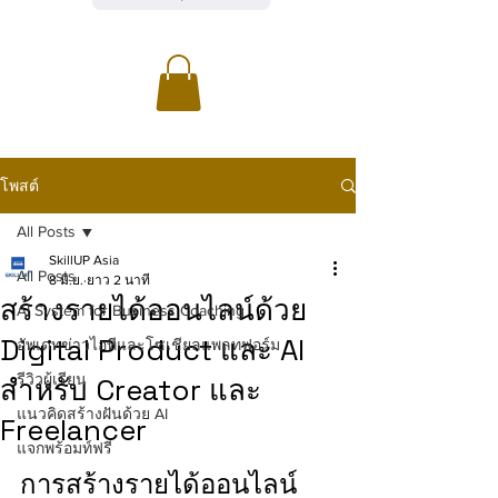
โพสต์
All Posts
SkillUP Asia
All Posts
8 มิ.ย.
ยาว 2 นาที
สร้างรายได้ออนไลน์ด้วย
AI System for Business Coaching
Digital Product และ AI
อัพเดทข่าวไอทีและโซเชียลแพลทฟอร์ม
รีวิวผู้เรียน
สำหรับ Creator และ
แนวคิดสร้างฝันด้วย AI
Freelancer
แจกพร้อมท์ฟรี
การสร้างรายได้ออนไลน์