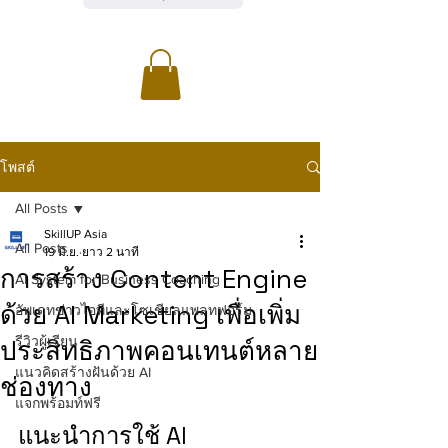
โพสต์
All Posts
SkillUP Asia
All Posts
19 มิ.ย.
ยาว 2 นาที
การสร้าง Content Engine
AI System for Business Coaching
ด้วย AI Marketing เพื่อเพิ่ม
อัพเดทข่าวไอทีและโซเชียลแพลทฟอร์ม
รีวิวผู้เรียน
ประสิทธิภาพคอนเทนต์หลาย
แนวคิดสร้างฝันด้วย AI
ช่องทาง
แจกพร้อมท์ฟรี
แนะนำการใช้ AI 