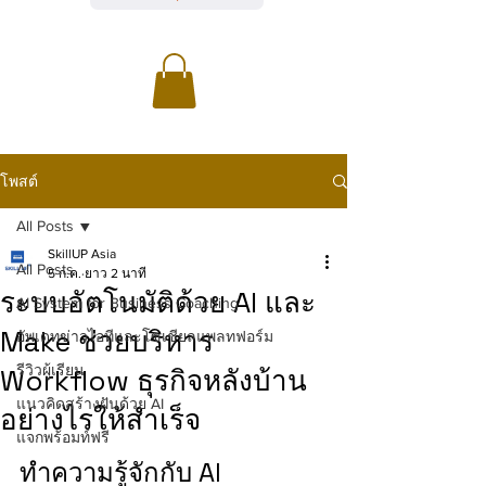
โพสต์
All Posts
SkillUP Asia
All Posts
5 ก.ค.
ยาว 2 นาที
ระบบอัตโนมัติด้วย AI และ
AI System for Business Coaching
Make ช่วยบริหาร
อัพเดทข่าวไอทีและโซเชียลแพลทฟอร์ม
รีวิวผู้เรียน
Workflow ธุรกิจหลังบ้าน
แนวคิดสร้างฝันด้วย AI
อย่างไรให้สำเร็จ
แจกพร้อมท์ฟรี
ทำความรู้จักกับ AI 