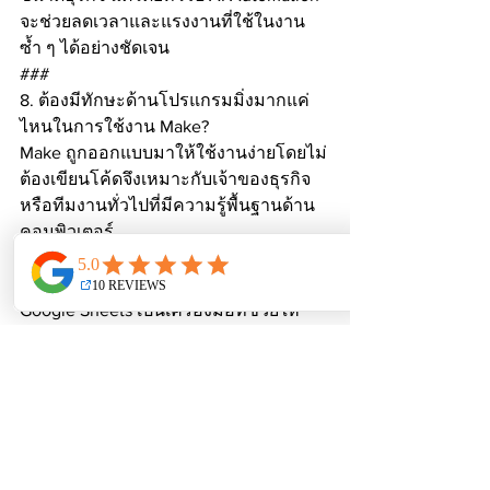
จะช่วยลดเวลาและแรงงานที่ใช้ในงาน
ซ้ำ ๆ ได้อย่างชัดเจน
###
8. ต้องมีทักษะด้านโปรแกรมมิ่งมากแค่
ไหนในการใช้งาน Make?
Make ถูกออกแบบมาให้ใช้งานง่ายโดยไม่
ต้องเขียนโค้ดจึงเหมาะกับเจ้าของธุรกิจ
หรือทีมงานทั่วไปที่มีความรู้พื้นฐานด้าน
คอมพิวเตอร์
---
ระบบ AI Automation พร้อม Make และ 
Google Sheets เป็นเครื่องมือที่ช่วยให้
ธุรกิจสามารถบริหาร Workflow หลังบ้าน
ได้อย่างมีประสิทธิภาพ ช่วยลดงานซ้ำ 
เพิ่มความแม่นยำ และเปิดทางให้ธุรกิจ 
SME ก้าวสู่การทำงานแบบดิจิทัลอย่าง
แท้จริง
WePlus AI & Automation Solution 