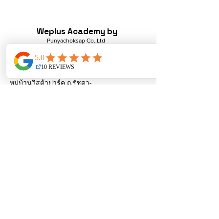
Weplus Academy by
Punyachoksap Co.,Ltd
Contact
8/22 ซอย 1
หมู่บ้านวิสต้าปาร์ค ถ.รัชดา-
รามอินทรา คันนายาว กรุงเทพฯ
ฝ่ายขาย:
wepluscoporation@gmail.com
ติดต่อด่วน:
096-8514545
065-4642383