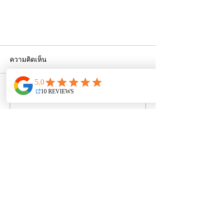
ความคิดเห็น
เขียนความคิดเห็น…
🔥 99 วิธีสร้างรายได้ในยุค AI
Weplus Academy by
Punyachoksap Co.,Ltd
Contact
8/22 ซอย 1
หมู่บ้านวิสต้าปาร์ค ถ.รัชดา-
รามอินทรา คันนายาว กรุงเทพฯ