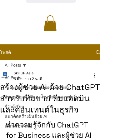
โพสต์
All Posts
SkillUP Asia
All Posts
5 มิ.ย.
ยาว 2 นาที
สร้างผู้ช่วย AI ด้วย ChatGPT
AI System for Business Coaching
สำหรับทีมขาย ทีมแอดมิน
อัพเดทข่าวไอทีและโซเชียลแพลทฟอร์ม
รีวิวผู้เรียน
และคอนเทนต์ในธุรกิจ
แนวคิดสร้างฝันด้วย AI
ทำความรู้จักกับ ChatGPT 
แจกพร้อมท์ฟรี
for Business และผู้ช่วย AI