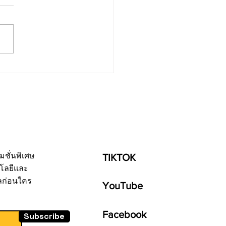
ประสิทธิภาพธุรกิจด้วย AI
mation และ Make:
 Workflow อัจฉริยะเชื่อม
le Sheet และ Auto
tent
มชั่นพิเศษ
TIKTOK
โลยีและ
ลก่อนใคร
YouTube
Facebook
Subscribe