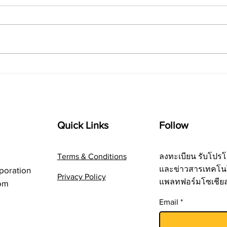
สร้างรายได้ออนไลน์ด้วย
เพิ่ม
Digital Product และ AI
Auto
สำหรับ Creator และ
ระบบ
Freelancer
Goog
Quick Links
Follow
Con
Terms & Conditions
ลงทะเบียน รับโปรโ
และข่าวสารเทคโน
poration
Privacy Policy
แพลทฟอร์มโซเชีย
om
Email