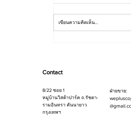
เขียนความคิดเห็น…
Micro SaaS และ Codex: ก้าว
สู่การเป็นเจ้าของระบบ AI
สำหรับธุรกิจของคุณ
Contact
8/22 ซอย 1
ฝ่ายขาย:
หมู่บ้านวิสต้าปาร์ค ถ.รัชดา-
weplusco
รามอินทรา คันนายาว
@gmail.c
กรุงเทพฯ